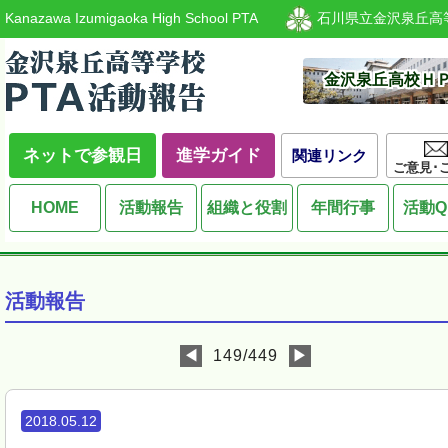
Kanazawa Izumigaoka High School PTA
石川県立金沢泉丘高
金沢泉丘高校Ｈ
ネットで参観日
進学ガイド
関連リンク
ご意見･
HOME
活動報告
組織と役割
年間行事
活動Q
活動報告
◀
149/449
▶
2018.05.12