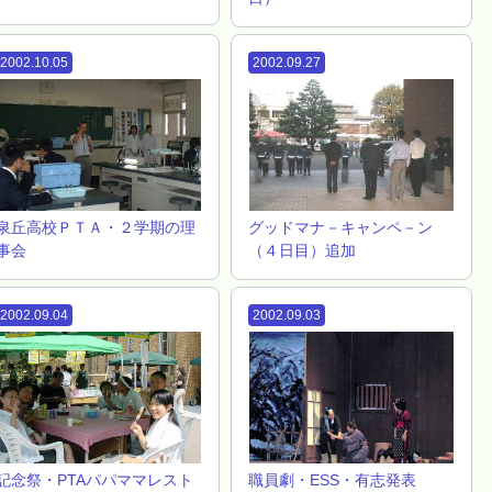
2002.10.05
2002.09.27
泉丘高校ＰＴＡ・２学期の理
グッドマナ－キャンペ－ン
事会
（４日目）追加
2002.09.04
2002.09.03
記念祭・PTAパパママレスト
職員劇・ESS・有志発表