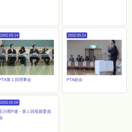
2002.05.14
2002.05.14
PTA第１回理事会
PTA総会
2002.05.08
石川県P連・第１回母親委員
会