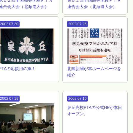
第５２回全国高等学校ＰＴＡ
第５２回全国高等学校ＰＴＡ
連合会大会（北海道大会）
連合会大会（北海道大会）
2002.07.30
2002.07.26
PTAの応援用の旗！
北国新聞が本ホームページを
紹介
2002.07.19
2002.07.16
泉丘高校PTAの公式HPが本日
オープン。