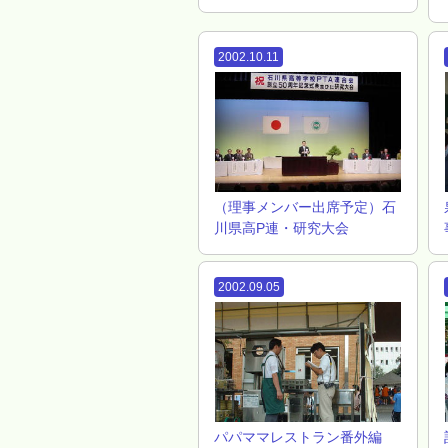
2002.10.11
（理事メンバー出席予定）石
川県高P連・研究大会
2002.09.05
パパママレストラン番外編