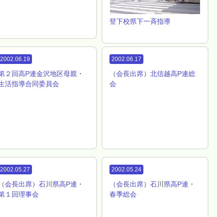
登下校県下一斉指導
2002.06.19
2002.06.17
第２回高P連金沢地区母親・
（会長出席）北信越高P連総
生活指導合同委員会
会
2002.05.27
2002.05.24
（会長出席）石川県高P連・
（会長出席）石川県高P連・
第１回理事会
春季総会