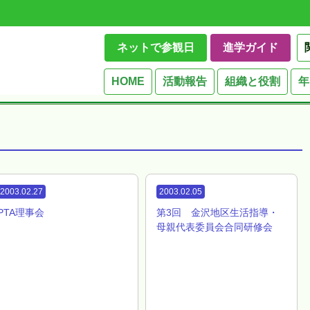
ネットで参観日
進学ガイド
HOME
活動報告
組織と役割
年
2003.02.27
2003.02.05
PTA理事会
第3回 金沢地区生活指導・
母親代表委員会合同研修会