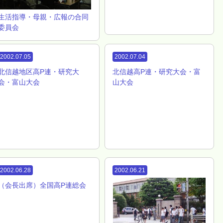
生活指導・母親・広報の合同
委員会
2002.07.05
2002.07.04
北信越地区高P連・研究大
北信越高P連・研究大会・富
会・富山大会
山大会
2002.06.28
2002.06.21
（会長出席）全国高P連総会