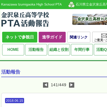
Kanazawa Izumigaoka High School PTA
石川県立金沢泉丘高
金沢泉丘高校Ｈ
ネットで参観日
進学ガイド
関連リンク
ご意見･
HOME
活動報告
組織と役割
年間行事
活動Q
活動報告
◀
141/449
▶
2018.06.15