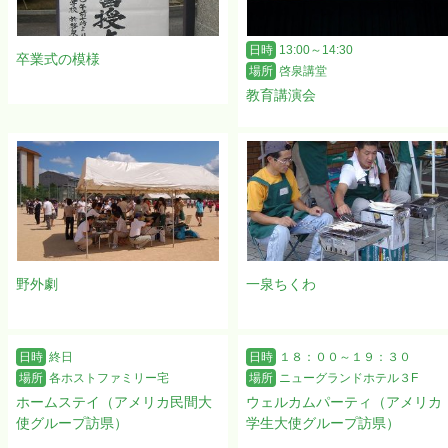
日時
13:00～14:30
卒業式の模様
場所
啓泉講堂
教育講演会
野外劇
一泉ちくわ
日時
終日
日時
１８：００～１９：３０
場所
各ホストファミリー宅
場所
ニューグランドホテル３F
ホームステイ（アメリカ民間大
ウェルカムパーティ（アメリカ
使グループ訪県）
学生大使グループ訪県）