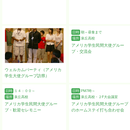
日時
朝～昼食まで
場所
泉丘高校
アメリカ学生民間大使グルー
プ・交流会
ウェルカムパーティ（アメリカ
学生大使グループ訪県）
日時
１４：００～
日時
PM7時～
場所
泉丘高校
場所
泉丘高校・２F大会議室
アメリカ学生民間大使グルー
アメリカ学生民間大使グループ
プ・歓迎セレモニー
のホームステイ打ち合わせ会