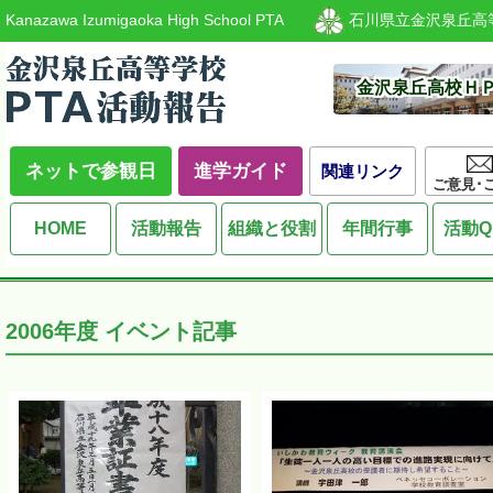
Kanazawa Izumigaoka High School PTA
石川県立金沢泉丘高
金沢泉丘高校Ｈ
ネットで参観日
進学ガイド
関連リンク
ご意見･
HOME
活動報告
組織と役割
年間行事
活動Q
2006
年度 イベント記事