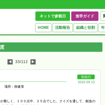
ネットで参観日
進学ガイド
HOME
活動報告
組織と役割
年
度
◀
33/112
▶
投稿日
2025.09.13
場所：保健室
なか難しく、１００点中、２５点でした。クイズを通して、献血の