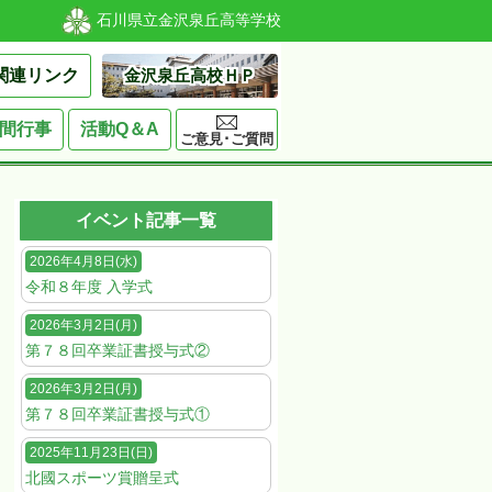
石川県立金沢泉丘高等学校
関連リンク
金沢泉丘高校ＨＰ
間行事
活動Q＆A
ご意見･ご質問
イベント記事一覧
2026年4月8日(水)
令和８年度 入学式
2026年3月2日(月)
第７８回卒業証書授与式②
2026年3月2日(月)
第７８回卒業証書授与式①
2025年11月23日(日)
北國スポーツ賞贈呈式