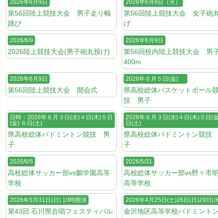
2026年6月9日
2026年6月9日（火）
第56回陸上競技大会 男子走り幅
第56回陸上競技大会 女子砲
跳び
げ
2026/6/9
2026年6月9日
2026陸上競技大会(男子砲丸投げ)
第56回校内陸上競技大会 男
400m
2026年6月9日
2026年６月５日(金)
第56回陸上競技大会 開会式
県高校総体バスケットボール
技 男子
日時：2026年６月３日(水)４日(木)５日
2026年６月３日(水)４日(木)５日(金
(金) ６日(土)
日(土)
県高校総体バドミントン競技 男
県高校総体バドミントン競技
子
子
2026/6/5
2026/5/31
高校総体サッカー部vs鵬学園高等
高校総体サッカー部vs野々市
学校
高等学校
2026年5月31日(日) 10時開演
2026年4月25日(土)26日(日)29日(水
第43回 石川県合唱フェスティバル
金沢地区高等学校バドミント