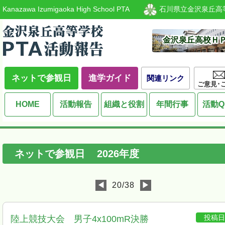
Kanazawa Izumigaoka High School PTA
石川県立金沢泉丘高
金沢泉丘高校Ｈ
ネットで参観日
進学ガイド
関連リンク
ご意見･
HOME
活動報告
組織と役割
年間行事
活動Q
ネットで参観日
2026
年度
◀
20/38
▶
投稿
陸上競技大会 男子4x100mR決勝