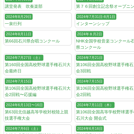
講堂発表 吹奏楽部
第７６回創立記念祭オープニ
2024年8月29日
2024年7月31日-8月1日
一泉行列
インターンシップ
2024年8月11日
2024年８月2日
第66回石川県合唱コンクール
NHK全国学校音楽コンクール
県コンクール
2024年7月27日（土）
2024年7月21日
第160回全国高校野球選手権石川大
第106回全国高校野球選手権
会最終日
会3回戦
2024年7月15日
2024年7月15日
第106回全国高校野球選手権石川大
第106回全国高校野球選手権
会2回戦〜応援編
会2回戦
2024年6月13日〜16日
2024年7月11日（木）
第63回北信越高等学校対校陸上競
第106回全国高等学校野球選手
技選手権大会
石川大会 開会式
2024年7月6日（土）
2024年6月16日