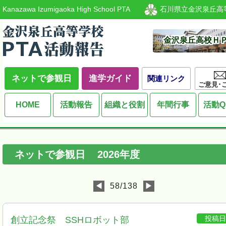
Kanazawa Izumigaoka High School PTA
石川県立金沢泉丘高
金沢泉丘高校Ｈ
ネットで参観日
進学ガイド
関連リンク
ご意見･
HOME
活動報告
組織と役割
年間行事
活動Q
ネットで参観日
2026
年度
◀
58/138
▶
投稿
創立記念祭 SSHロボット部