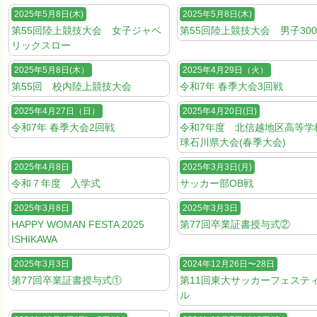
2025年5月8日(木)
2025年5月8日(木)
第55回陸上競技大会 女子ジャベ
第55回陸上競技大会 男子300
リックスロー
2025年5月8日(木）
2025年4月29日（火）
第55回 校内陸上競技大会
令和7年 春季大会3回戦
2025年4月27日（日）
2025年4月20日(日)
令和7年 春季大会2回戦
令和7年度 北信越地区高等学
球石川県大会(春季大会)
2025年4月8日
2025年3月3日(月)
令和７年度 入学式
サッカー部OB戦
2025年3月8日
2025年3月3日
HAPPY WOMAN FESTA 2025
第77回卒業証書授与式②
ISHIKAWA
2025年3月3日
2024年12月26日〜28日
第77回卒業証書授与式①
第11回東大サッカーフェステ
ル