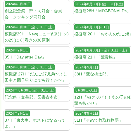
2024年8月30日
2024年8月30日(金)、31日(土)
創立記念祭 部・同好会・委員
模擬店28H「MIYABONALDs」
会 クッキング同好会
2024年8月30日(金)、31日(土)
2024年8月30日-31日
模擬店29H「New(ニュー)❗️豚(トン)
模擬店 20H 「おかんのたこ焼
の29(にく)巻きの38原則
2024年9月1日
2024年8月30日（金）31日（土）
35H「Day after Day」
模擬店 21H 「荒貴族」
2024年8月30日(金)、31日(土)
2024年9月1日
模擬店 27H「だんご27兄弟〜よし
38H「変な桃太郎」
田中と団子狩りにでも行くか〜」
2024年 8月30日(金)、31日(土)
8月30日-31日
記念祭（文芸部、図書古本市）
12H 「vsクッパ！！あの子の
撃ち抜かせ」
2024年9月1日
2024年9月1日
37H「東大生、ホストになるって
31H「せめて竹取れ物語」
よ。」