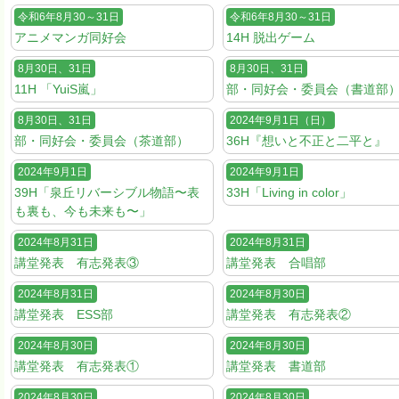
令和6年8月30～31日
令和6年8月30～31日
アニメマンガ同好会
14H 脱出ゲーム
8月30日、31日
8月30日、31日
11H 「YuiS嵐」
部・同好会・委員会（書道部
8月30日、31日
2024年9月1日（日）
部・同好会・委員会（茶道部）
36H『想いと不正と二平と』
2024年9月1日
2024年9月1日
39H「泉丘リバーシブル物語〜表
33H「Living in color」
も裏も、今も未来も〜」
2024年8月31日
2024年8月31日
講堂発表 有志発表③
講堂発表 合唱部
2024年8月31日
2024年8月30日
講堂発表 ESS部
講堂発表 有志発表②
2024年8月30日
2024年8月30日
講堂発表 有志発表①
講堂発表 書道部
2024年8月30日
2024年8月30日