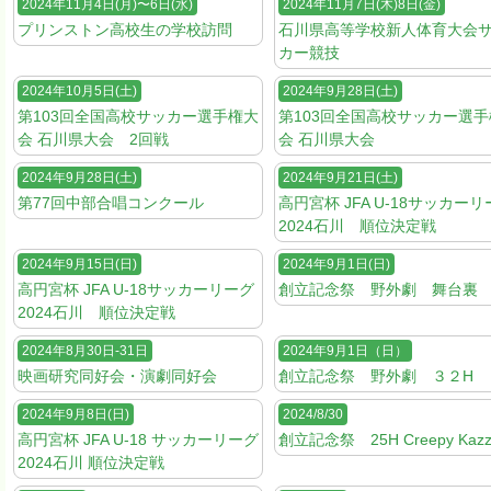
2024年11月4日(月)〜6日(水)
2024年11月7日(木)8日(金)
プリンストン高校生の学校訪問
石川県高等学校新人体育大会
カー競技
2024年10月5日(土)
2024年9月28日(土)
第103回全国高校サッカー選手権大
第103回全国高校サッカー選
会 石川県大会 2回戦
会 石川県大会
2024年9月28日(土)
2024年9月21日(土)
第77回中部合唱コンクール
高円宮杯 JFA U-18サッカー
2024石川 順位決定戦
2024年9月15日(日)
2024年9月1日(日)
高円宮杯 JFA U-18サッカーリーグ
創立記念祭 野外劇 舞台裏
2024石川 順位決定戦
2024年8月30日-31日
2024年9月1日（日）
映画研究同好会・演劇同好会
創立記念祭 野外劇 ３２H
2024年9月8日(日)
2024/8/30
高円宮杯 JFA U-18 サッカーリーグ
創立記念祭 25H Creepy Kaz
2024石川 順位決定戦