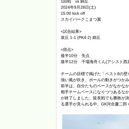
1回戦 vs 錦丘
2024年9月28日(土)
15:00 kick off
スカイパークこまつ翼
<試合結果>
泉丘 1-1 (PK4-2) 錦丘
<得点>
後半10分 失点
後半12分 干場海舟くん(アシスト西
チームの目標で掲げた「ベスト8の壁
強い風が吹き、ボールの動きがつか
前半は、自分たちのペースがなかなか
相手チームペースになりつつあるなか
が終了しました。延長戦でも勝敗が決
る選手が見られる中、GK河合慶二郎くん