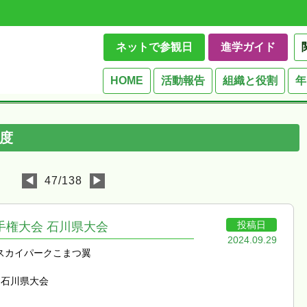
ネットで参観日
進学ガイド
HOME
活動報告
組織と役割
年
度
◀
47/138
▶
投稿日
手権大会 石川県大会
2024.09.29
スカイパークこまつ翼
 石川県大会