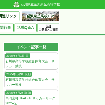
石川県立金沢泉丘高等学校
関連リンク
金沢泉丘高校ＨＰ
間行事
活動Q＆A
ご意見･ご質問
イベント記事一覧
2025年6月1日(日)
石川県高等学校総合体育大会 サ
ッカー競技
2025年5月31日(土)
石川県高等学校総合体育大会 サ
ッカー競技
2025年5月25日(日)
高円宮杯 JFAU-18サッカーリーグ
2025石川