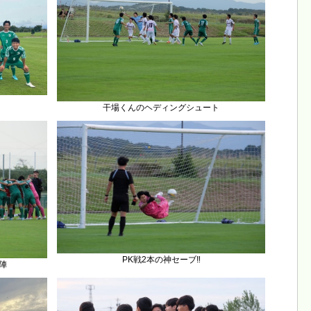
干場くんのヘディングシュート
PK戦2本の神セーブ‼︎
陣